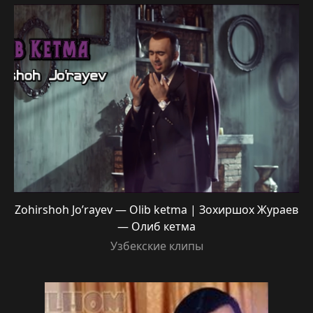
Zohirshoh Jo’rayev — Olib ketma | Зохиршох Жураев
— Олиб кетма
Узбекские клипы