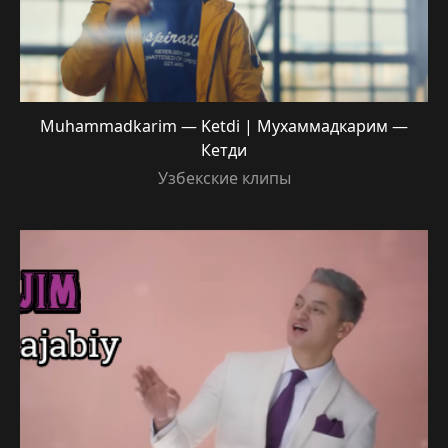
Muhammadkarim — Ketdi | Мухаммадкарим —
Кетди
Узбекские клипы