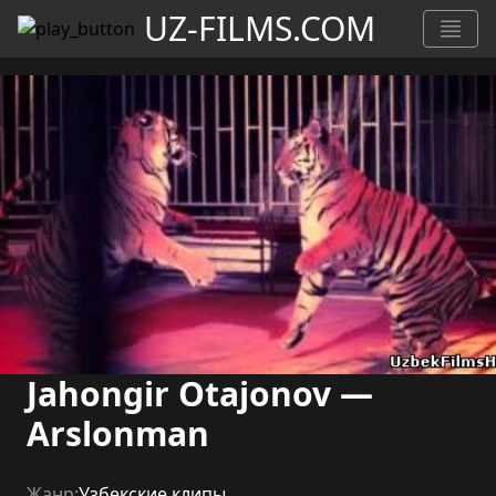
UZ-FILMS.COM
Jahongir Otajonov —
Arslonman
Жанр:
Узбекские клипы