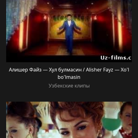
Алишер Файз — Хул булмасин / Alisher Fayz — Xo'l
bo'lmasin
Узбекские клипы