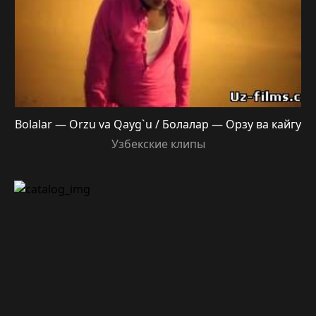
Bolalar — Orzu va Qayg`u / Болалар — Орзу ва кайгу
Узбекские клипы