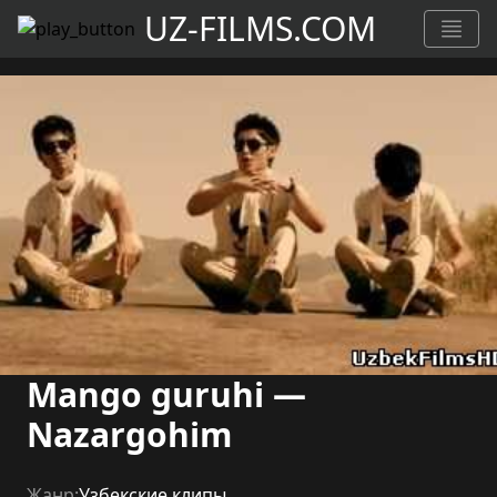
UZ-FILMS.COM
Mango guruhi —
Nazargohim
Жанр:
Узбекские клипы