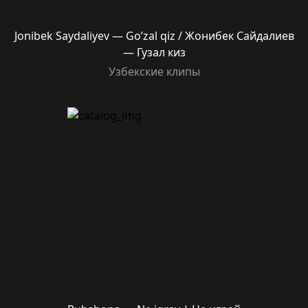
Jonibek Saydaliyev — Go’zal qiz / Жонибек Сайдалиев
— Гузал киз
Узбекские клипы