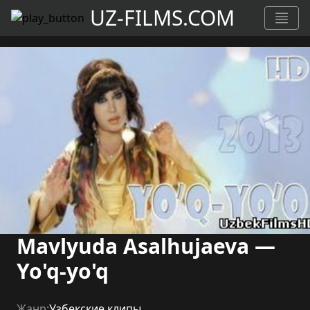
UZ-FILMS.COM
Mavlyuda Asalhujaeva —
Yo'q-yo'q
Жанр:
Узбекские клипы