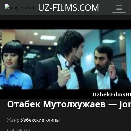
UZ-FILMS.COM
Отабек Мутолхужаев — Jo
Жанр:
Узбекские клипы
О фильме: