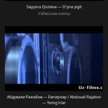
Sayyora Qozieva — O'yna yigit
Узбекские клипы
Абдували Ражабов — Ёмгирлар / Abduvali Rajabov
— Yomg'irlar