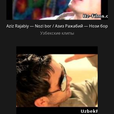
Aziz Rajabiy — Nozi bor / Азиз Ражабий — Нози бор
Узбекские клипы