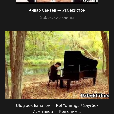
Анвар Санаев — Узбекистон
Узбекские клипы
Ulug’bek Ismailov — Kel Yonimga / Улугбек
Исмпилов — Кел ёнимга