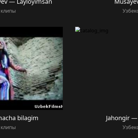
yev — Layloyimsan
Musayev
 клипы
Узбек
acha bilagim
Jahongir —
 клипы
Узбек