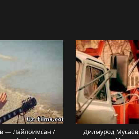
ев — Лайлоимсан /
Дилмурод Мусаев 