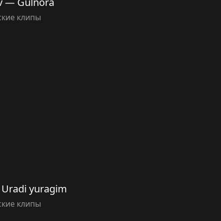
 — Gulnora
ские клипы
 Uradi yuragim
ские клипы