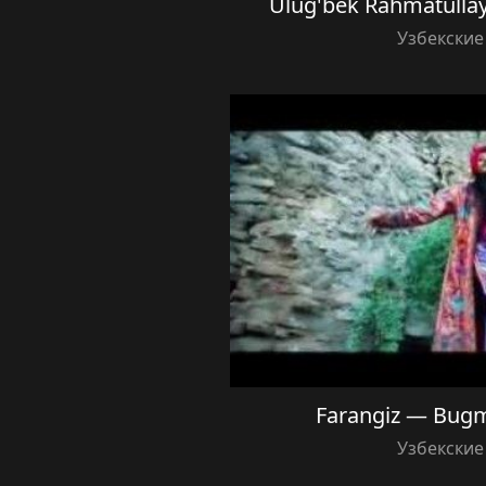
Ulug'bek Rahmatulla
Узбекские
Farangiz — Bugm
Узбекские