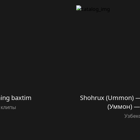
ning baxtim
Shohrux (Ummon) —
(Уммон) —
 клипы
Узбек