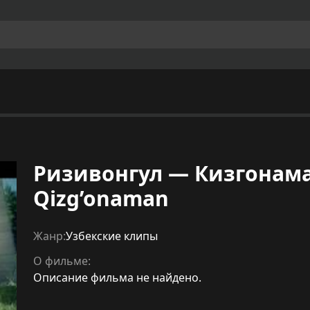
Ризивонгул — Кизгонаман
Qizg’onaman
Жанр:
Узбекские клипы
О фильме:
Описание фильма не найдено.