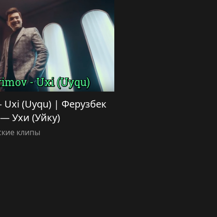
 Uxi (Uyqu) | Ферузбек
— Ухи (Уйку)
ские клипы