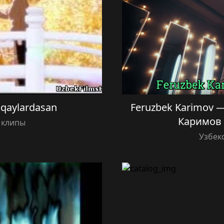
 qaylardasan
Feruzbek Karimov —
Каримов 
 клипы
Узбек