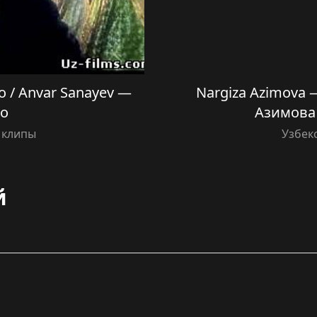
 / Anvar Sanayev —
Nargiza Azimova 
no
Азимова
 клипы
Узбек
й