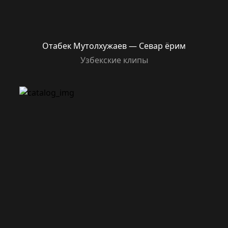
Отабек Мутолхужаев — Севар ёрим
Узбекские клипы