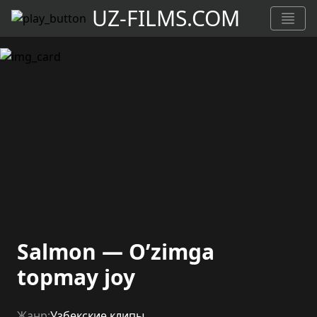
UZ-FILMS.COM
Salmon — O’zimga
topmay joy
Жанр:
Узбекские клипы