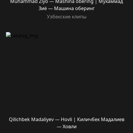
Muhammad Ziyo — Mashina obering | Мухаммад
Зиё — Машина оберинг
Узбекские клипы
Qilichbek Madaliyev — Hovli | Киличбек Мадалиев
— Ховли