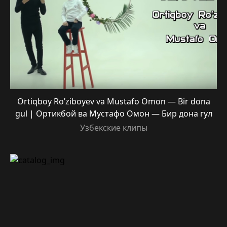
Ortiqboy Ro’ziboyev va Mustafo Omon — Bir dona
gul | Ортикбой ва Мустафо Омон — Бир дона гул
Узбекские клипы