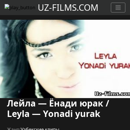
UZ-FILMS.COM
Лейла — Ёнади юрак /
Leyla — Yonadi yurak
Жанр:
Узбекские клипы