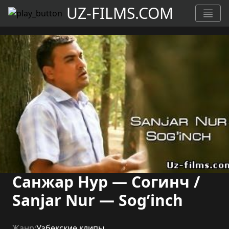
UZ-FILMS.COM
Санжар Нур — Согинч /
Sanjar Nur — Sog’inch
Жанр:
Узбекские клипы