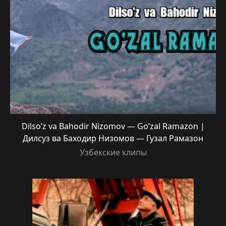
Dilso’z va Bahodir Nizomov — Go’zal Ramazon |
Дилсуз ва Баходир Низомов — Гузал Рамазон
Узбекские клипы