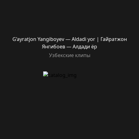
G’ayratjon Yangiboyev — Aldadi yor | Гайратжон
Янгибоев — Алдади ёр
Узбекские клипы