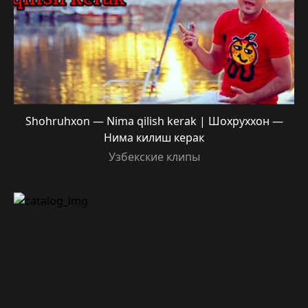
Shohruhxon — Nima qilish kerak | Шохруххон —
Нима килиш керак
Узбекские клипы