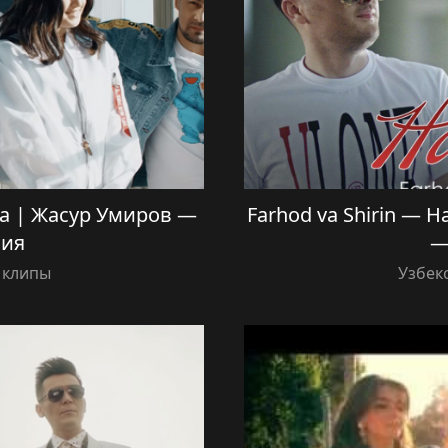
ya | Жасур Умиров —
Farhod va Shirin — 
ия
—
 клипы
Узбек