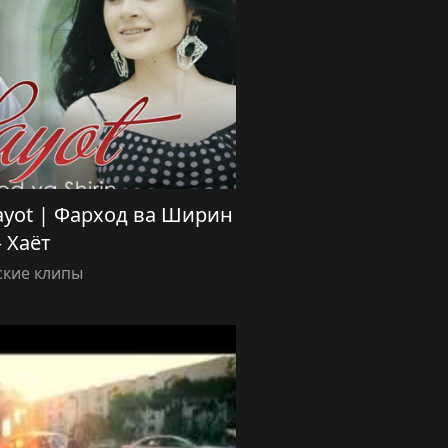
Hayot | Фарход ва Ширин
 Хаёт
ские клипы