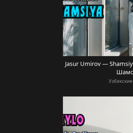
Jasur Umirov — Shamsi
Шамс
Узбекские