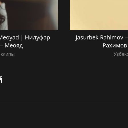
 Meoyad | Нилуфар
Jasurbek Rahimov 
— Меояд
Рахимов
 клипы
Узбек
й