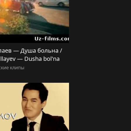
лаев — Душа больна /
llayev — Dusha bol'na
ские клипы