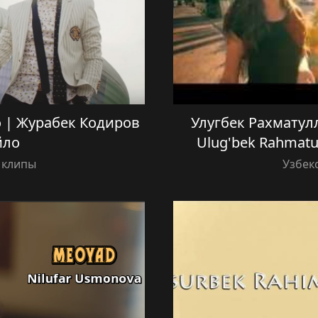
lo | Журабек Кодиров
Улугбек Рахматул
йло
Ulug'bek Rahmatu
 клипы
Узбек