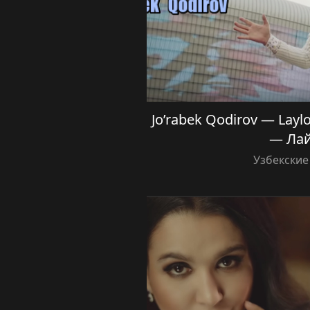
Jo’rabek Qodirov — Lay
— Ла
Узбекские