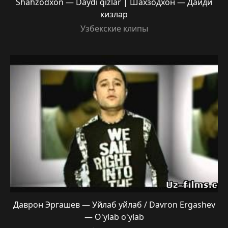
Shahzodxon — Daydi qizlar | Шахзодхон — Дайди
кизлар
Узбекские клипы
Даврон Эргашев — Уйлаб уйлаб / Davron Ergashev
— O'ylab o'ylab