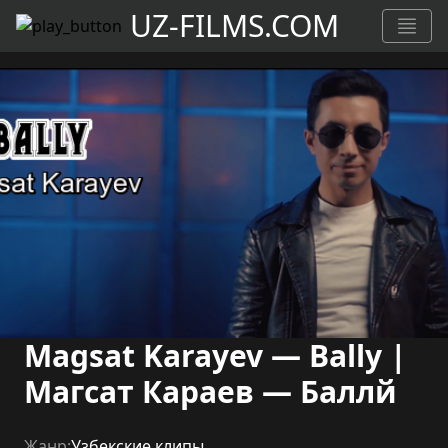
UZ-FILMS.COM
Magsat Karayev — Bally |
Магсат Караев — Баллй
Жанр:
Узбекские клипы