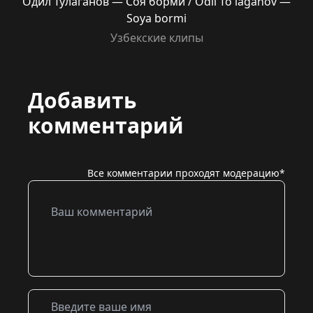
Одил Тулаганов — Соя борми / Odil To'laganov —
Soya bormi
Узбекские клипы
Добавить
комментарий
Все комментарии проходят модерацию*