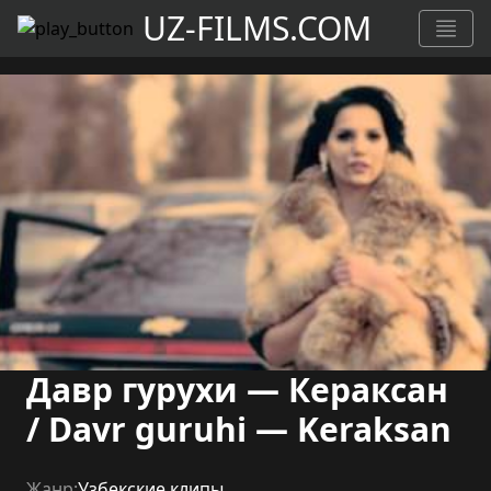
UZ-FILMS.COM
Давр гурухи — Кераксан
/ Davr guruhi — Keraksan
Жанр:
Узбекские клипы