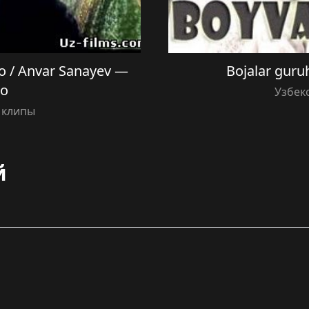
 / Anvar Sanayev —
Bojalar gur
no
Узбек
 клипы
й