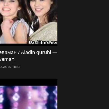
ваман / Aladin guruhi —
vaman
ские клипы