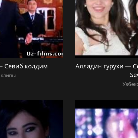
— Севиб колдим
Алладин гурухи — Се
Se
 клипы
Узбек