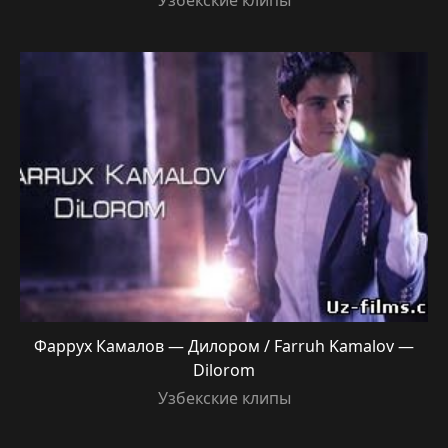
Узбекские клипы
Фаррух Камалов — Дилором / Farruh Kamalov —
Dilorom
Узбекские клипы