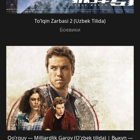
To’lqin Zarbasi 2 (Uzbek Tilida)
Боевики
Qo’rquv — Milliardlik Garov (O’zbek tilida) | Выкуп —