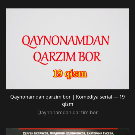
Qaynonamdan qarzim bor | Komediya serial — 19
qism
Qaynonamdan qarzim bor