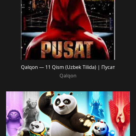
Qalqon — 11 Qism (Uzbek Tilida) | Пусат
Qalqon