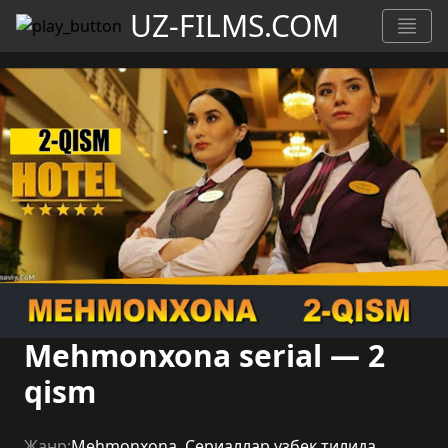
UZ-FILMS.COM
Mehmonxona serial — 2
qism
Жанр:
Mehmonxona
,
Сериаллар узбек тилида