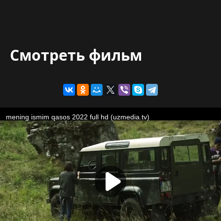
Смотреть фильм