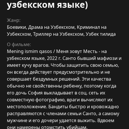
узбекском языке)
Жанр:
Боевики
,
Драма на Узбекском
,
Криминал на
Узбекском
,
Триллер на Узбекском
,
Узбек тилида
О фильме:
Mening ismim qasos / Меня зовут Месть - на
узбекском языке, 2022 г. Санто бывший мафиози и
имеет кучу врагов. Чтобы защитить свою семью,
он всегда действует предусмотрительно и не
совершает бездумных решений. Эти качества
обычно не свойственны ребенку, поэтому когда
его дочь София выкладывает в соц. сеть их
совместную фотографию, враги вычисляют их
местоположение. Бандиты быстро и кровожадно
расправляются с членами семьи Санто, а самому
мужчине и его дочери удается выжить. Вдвоем
они намерены отомстить убийцам.