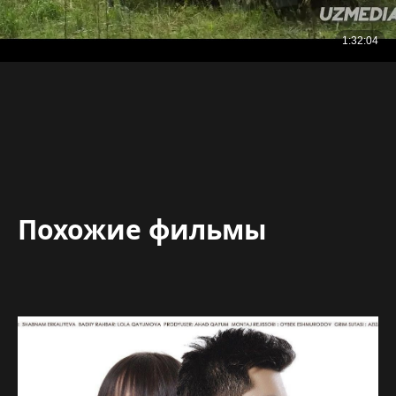
Похожие фильмы