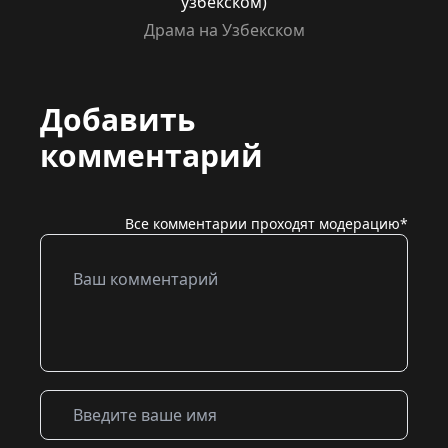
узбекском)
Драма на Узбекском
Добавить
комментарий
Все комментарии проходят модерацию*