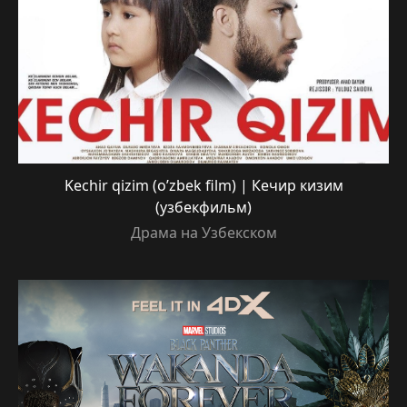
Kechir qizim (o’zbek film) | Кечир кизим
(узбекфильм)
Драма на Узбекском