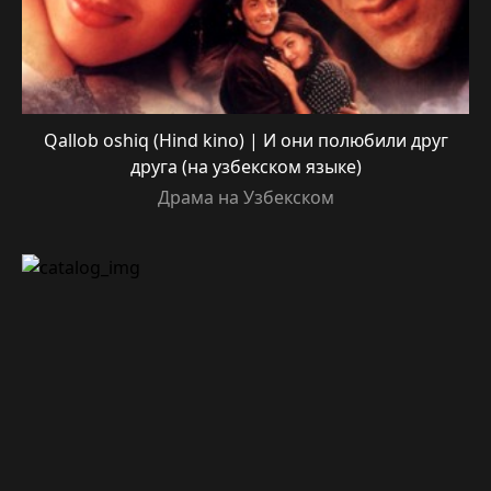
Qallob oshiq (Hind kino) | И они полюбили друг
друга (на узбекском языке)
Драма на Узбекском