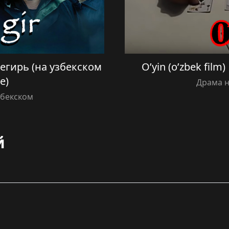
Снегирь (на узбекском
O’yin (o’zbek fil
е)
Драма н
збекском
й