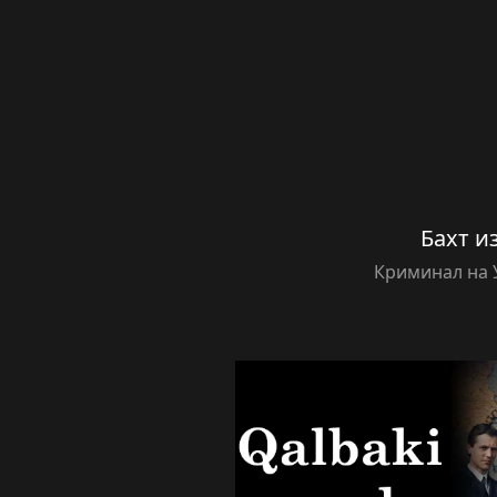
Бахт и
Криминал на 