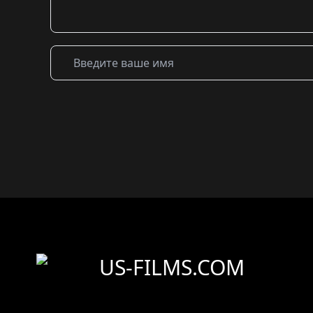
US-FILMS.COM