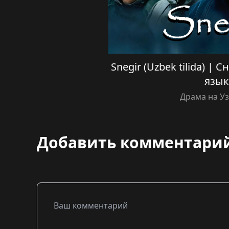
Snegir (Uzbek tilida) | 
язык
Драма на У
Добавить комментари