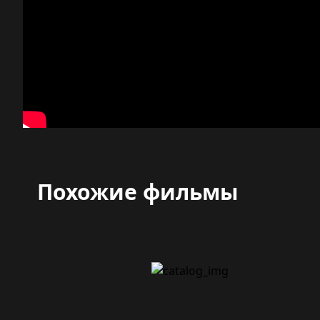
Похожие фильмы