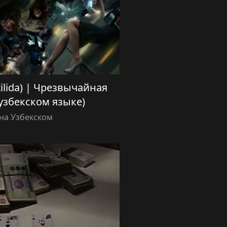
 tilida) | Чрезвычайная
 узбекском языке)
на Узбекском