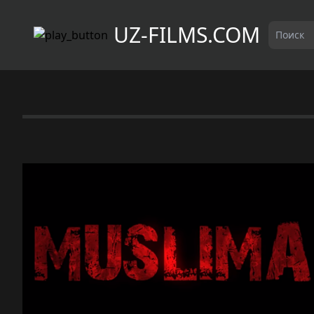
UZ-FILMS.COM