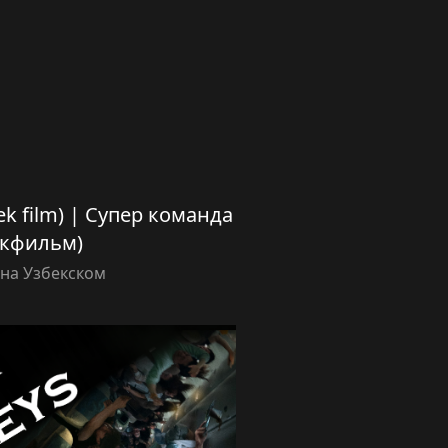
ek film) | Супер команда
екфильм)
на Узбекском