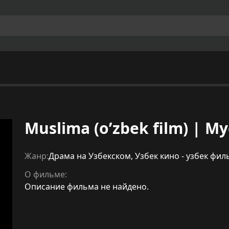
Muslima (o’zbek film) | 
Жанр:
Драма на Узбекском
,
Узбек кино - узбек фи
О фильме:
Описание фильма не найдено.