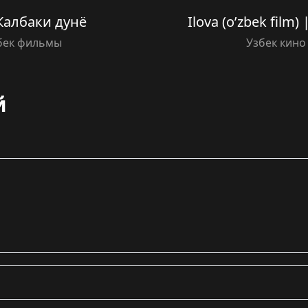
 Калбаки дунё
Ilova (o’zbek film
збек фильмы
Узбек кино
й