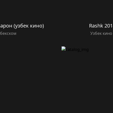
Барон (узбек кино)
Rashk 201
збекском
Узбек кино