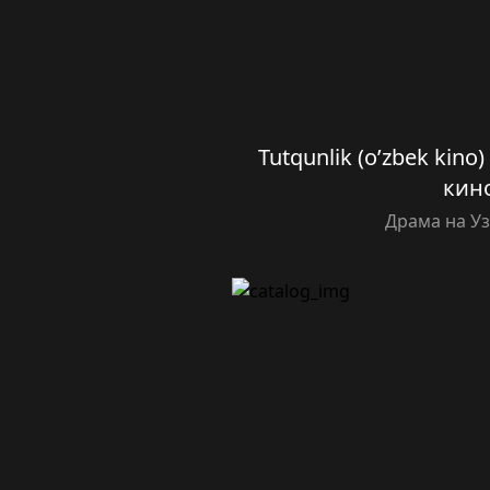
Tutqunlik (o’zbek kino
кин
Драма на У