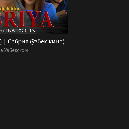
о) | Сабрия (ўзбек кино)
а Узбекском