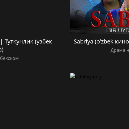
) | Тутқунлик (узбек
Sabriya (o’zbek кин
о)
Драма н
збекском