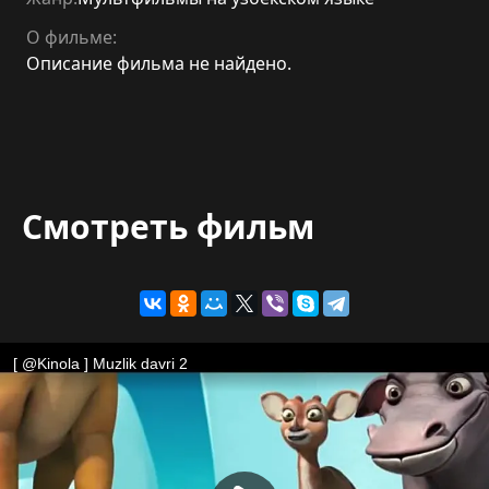
О фильме:
Описание фильма не найдено.
Смотреть фильм