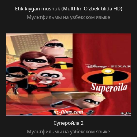
Etik kiygan mushuk (Multfilm O’zbek tilida HD)
Мультфильмы на узбекском языке
Суперойла 2
Мультфильмы на узбекском языке