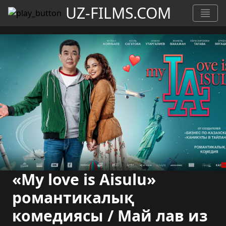
UZ-FILMS.COM
«My love is Aisulu»
романтикалық
комедиясы / Май лав из