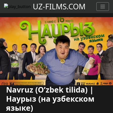
UZ-FILMS.COM
Navruz (O’zbek tilida) |
Наурыз (на узбекском
языке)