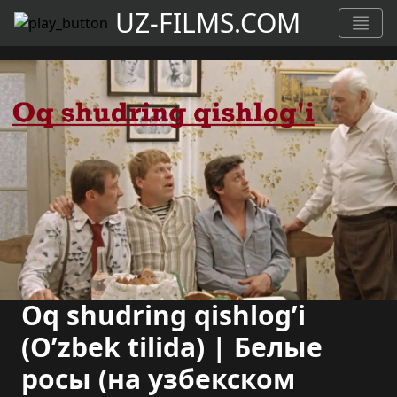
UZ-FILMS.COM
Oq shudring qishlog’i
(O’zbek tilida) | Белые
росы (на узбекском