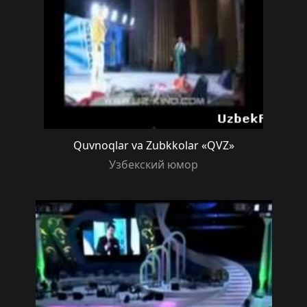
Quvnoqlar va Zubkkolar «QVZ»
Узбекский юмор