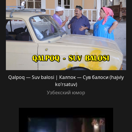
Qalpoq — Suv balosi | Калпок — Сув балоси (hajviy
ko’rsatuv)
Узбекский юмор