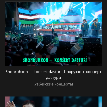
Shohruhxon — konsert dasturi Шохруххон- концерт
дастури
Узбекские концерты