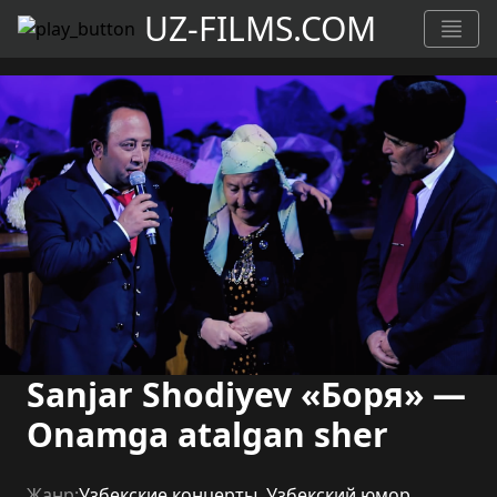
UZ-FILMS.COM
Sanjar Shodiyev «Боря» —
Onamga atalgan sher
Жанр:
Узбекские концерты
,
Узбекский юмор