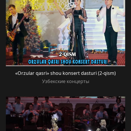
«Orzular qasri» shou konsert dasturi (2-qism)
Узбекские концерты