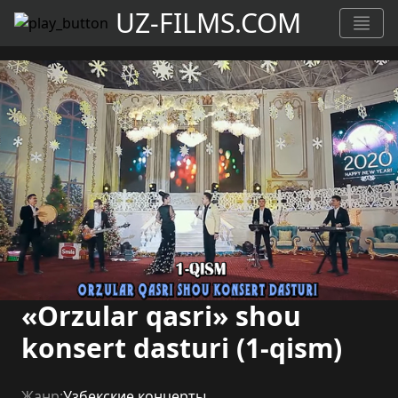
UZ-FILMS.COM
«Orzular qasri» shou
konsert dasturi (1-qism)
Жанр:
Узбекские концерты