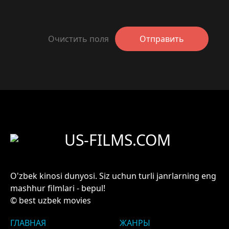
Очистить поля
Отправить
US-FILMS.COM
O'zbek kinosi dunyosi. Siz uchun turli janrlarning eng
mashhur filmlari - bepul!
© best uzbek movies
ГЛАВНАЯ
ЖАНРЫ