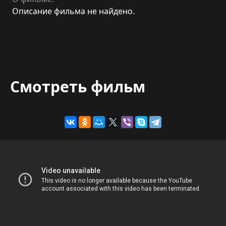
Описание фильма не найдено.
Смотреть фильм