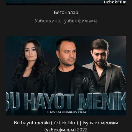
Бегоналар
Узбек кино - узбек фильмы
Bu hayot meniki (o’zbek film) | Бу хаёт меники
(узбекфильм) 2022