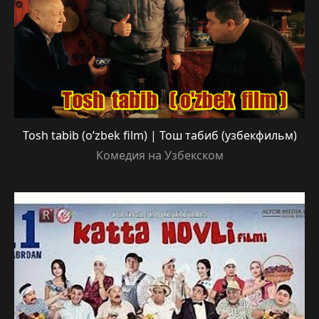
Tosh tabib (o’zbek film) | Тош табиб (узбекфильм)
Комедия на Узбекском