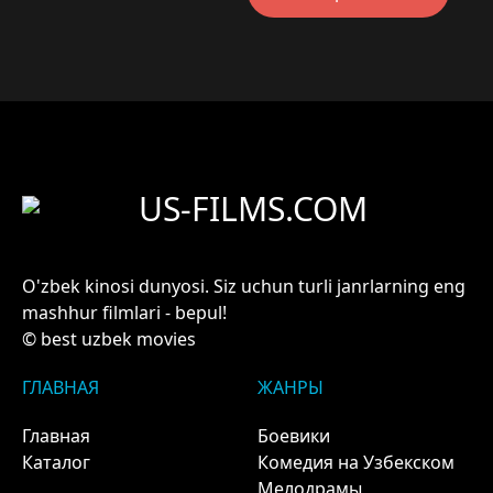
US-FILMS.COM
O'zbek kinosi dunyosi. Siz uchun turli janrlarning eng
mashhur filmlari - bepul!
© best uzbek movies
ГЛАВНАЯ
ЖАНРЫ
Главная
Боевики
Каталог
Комедия на Узбекском
Мелодрамы