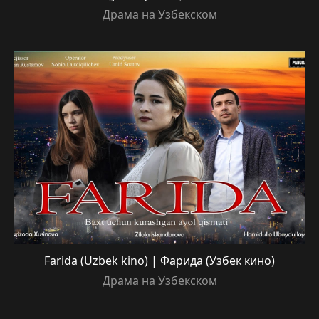
Драма на Узбекском
Farida (Uzbek kino) | Фарида (Узбек кино)
Драма на Узбекском