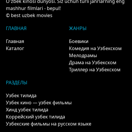
O'zbek kinosi dunyosi. Siz uchun turli janrlarning eng
mashhur filmlari - bepul!
© best uzbek movies
ГЛАВНАЯ
ЖАНРЫ
Главная
Боевики
Каталог
Комедия на Узбекском
Мелодрамы
Драма на Узбекском
Триллер на Узбекском
РАЗДЕЛЫ
Узбек тилида
Узбек кино — узбек фильмы
Хинд узбек тилида
Коррейский узбек тилида
Узбекские фильмы на русском языке