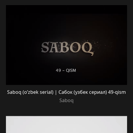
Saboq (o’zbek serial) | Сабок (узбек сериал) 49-qism
Saboq