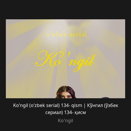
Ko’ngil (o’zbek serial) 134- qism | Кўнгил (ўзбек
сериал) 134- қисм
Ko'ngil