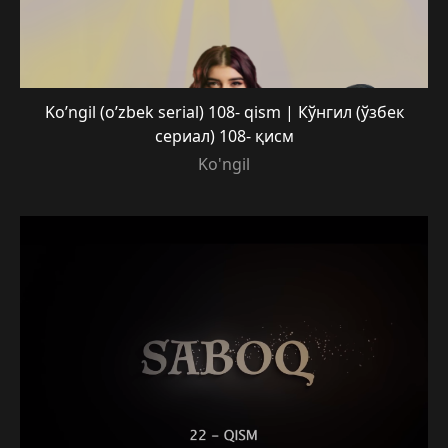
Ko’ngil (o’zbek serial) 108- qism | Кўнгил (ўзбек
сериал) 108- қисм
Ko'ngil