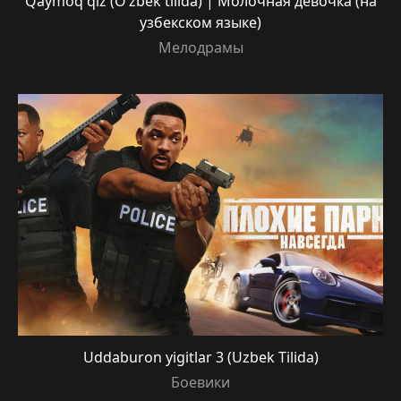
Qaymoq qiz (O’zbek tilida) | Молочная девочка (на
узбекском языке)
Мелодрамы
Uddaburon yigitlar 3 (Uzbek Tilida)
Боевики