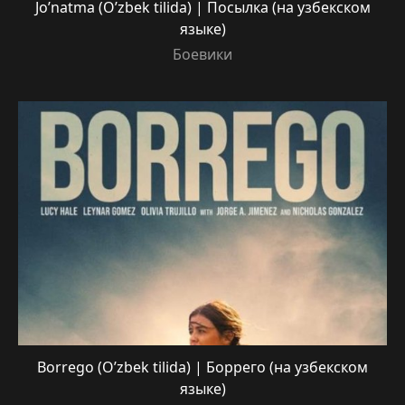
Jo’natma (O’zbek tilida) | Посылка (на узбекском
языке)
Боевики
Borrego (O’zbek tilida) | Боррего (на узбекском
языке)