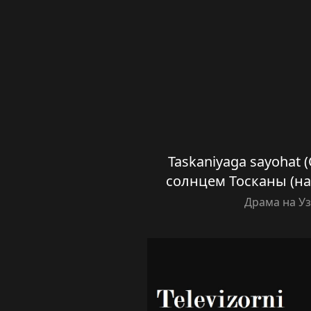
Taskaniyaga sayohat (O
солнцем Тосканы (на
Драма на У