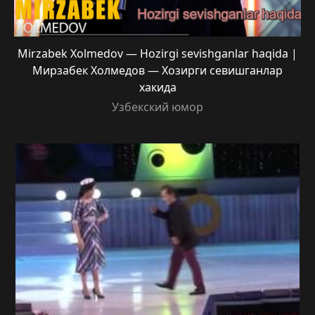
Mirzabek Xolmedov — Hozirgi sevishganlar haqida |
Мирзабек Холмедов — Хозирги севишганлар
хакида
Узбекский юмор