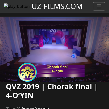
UZ-FILMS.COM
QVZ 2019 | Chorak final |
4-O‘YIN
Жанр:
Узбекский юмор