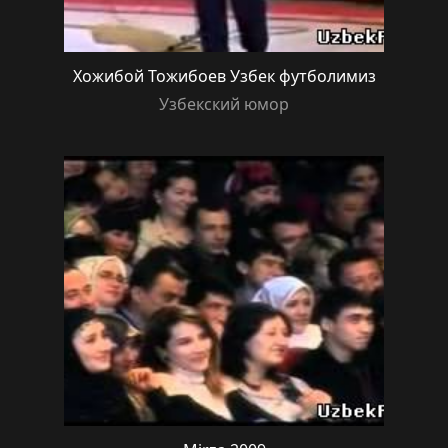
Хожибой Тожибоев Узбек футболимиз
Узбекский юмор