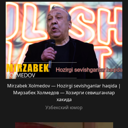
Mirzabek Xolmedov — Hozirgi sevishganlar haqida |
Мирзабек Холмедов — Хозирги севишганлар
хакида
Узбекский юмор