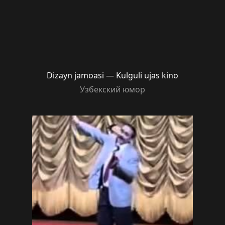
Dizayn jamoasi — Kulguli ujas kino
Узбекский юмор