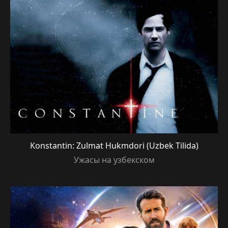
Konstantin: Zulmat Hukmdori (Uzbek Tilida)
Ужасы на узбекском