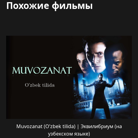
Похожие фильмы
Muvozanat (O’zbek tilida) | Эквилибриум (на
узбекском языке)