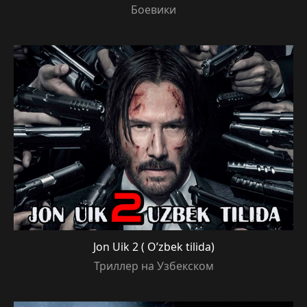
Боевики
Jon Uik 2 ( O’zbek tilida)
Триллер на Узбекском