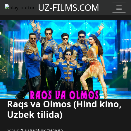
UZ-FILMS.COM
Raqs va Olmos (Hind kino,
Uzbek tilida)
Жанр:
Хинд узбек тилида