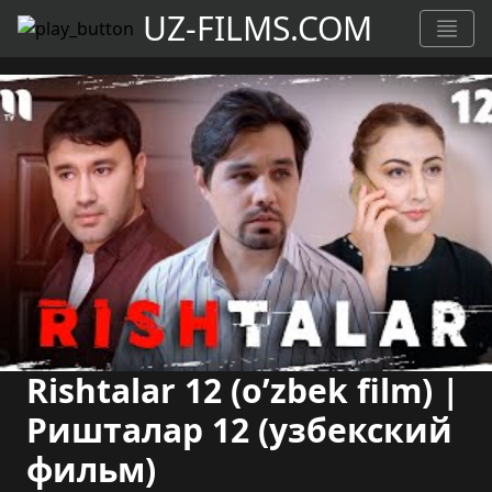
UZ-FILMS.COM
Rishtalar 12 (o’zbek film) |
Ришталар 12 (узбекский
фильм)