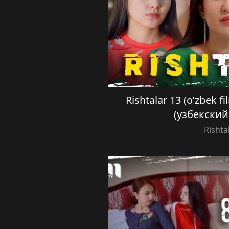
Rishtalar 13 (o’zbek 
(узбекски
Rishta