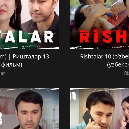
film) | Ришталар 13
Rishtalar 10 (o’zb
й фильм)
(узбекс
lar
Ri