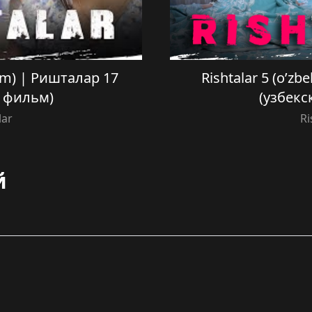
film) | Ришталар 17
Rishtalar 5 (o’zb
й фильм)
(узбекс
lar
Ri
й