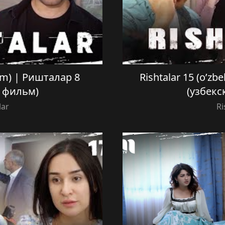
film) | Ришталар 8
Rishtalar 15 (o’zb
й фильм)
(узбекс
lar
Ri