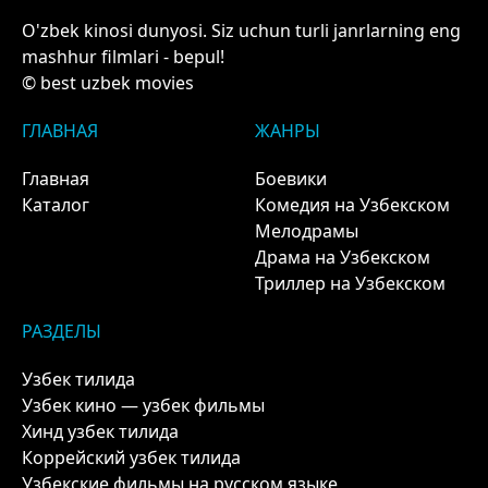
O'zbek kinosi dunyosi. Siz uchun turli janrlarning eng
mashhur filmlari - bepul!
© best uzbek movies
ГЛАВНАЯ
ЖАНРЫ
Главная
Боевики
Каталог
Комедия на Узбекском
Мелодрамы
Драма на Узбекском
Триллер на Узбекском
РАЗДЕЛЫ
Узбек тилида
Узбек кино — узбек фильмы
Хинд узбек тилида
Коррейский узбек тилида
Узбекские фильмы на русском языке