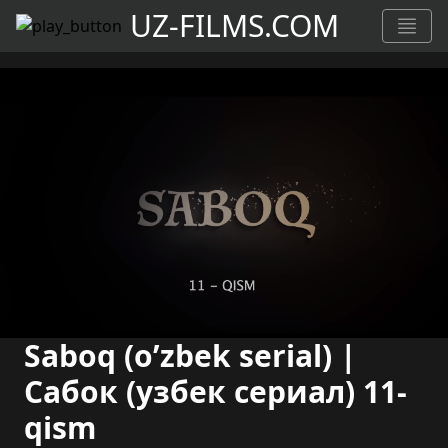
UZ-FILMS.COM
Saboq (o’zbek serial) |
Сабок (узбек сериал) 11-
qism