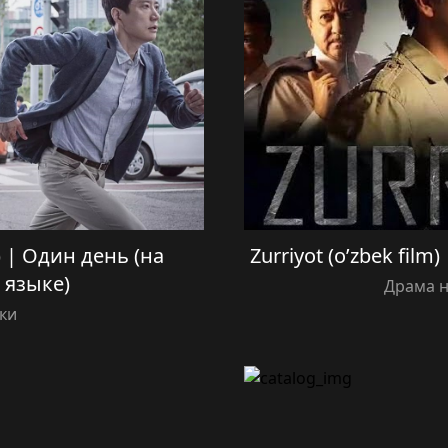
a) | Один день (на
Zurriyot (o’zbek fil
 языке)
Драма н
ки