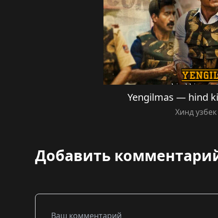
Yengilmas — hind kin
Хинд узбек
Добавить комментари