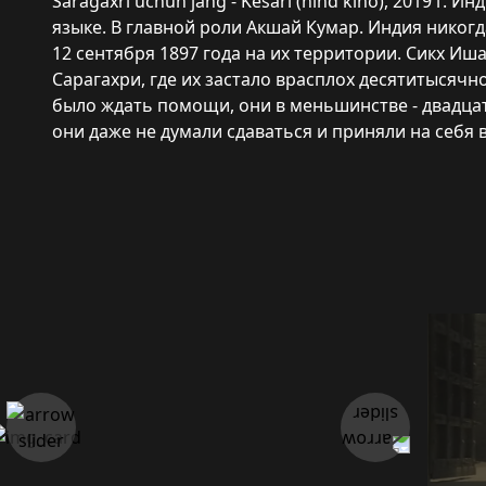
Saragaxri uchun jang - Kesari (hind kino), 2019 г.
языке. В главной роли Акшай Кумар. Индия никогд
12 сентября 1897 года на их территории. Сикх Иш
Сарагахри, где их застало врасплох десятитысячно
было ждать помощи, они в меньшинстве - двадцат
они даже не думали сдаваться и приняли на себя в