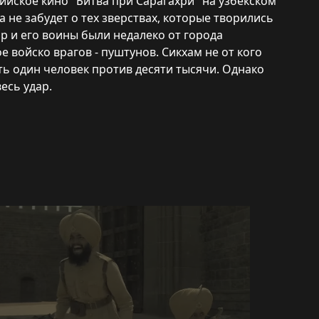
 Индийское кино "Битва при Сарагахри" на узбекском
а не забудет о тех зверствах, которые творились
ар и его воины были недалеко от города
е войско врагов - пуштунов. Сикхам не от кого
ь один человек против десяти тысячи. Однако
есь удар.