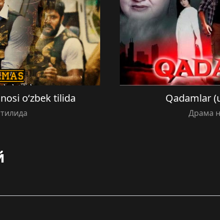
osi o‘zbek tilida
Qadamlar (u
 тилида
Драма н
й