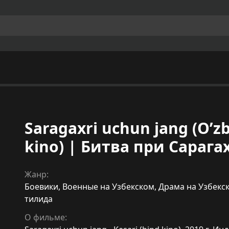
Saragaxri uchun jang (O’zbe
kino) | Битва при Сарага
Жанр:
Боевики
,
Военные на Узбекском
,
Драма на Узбекс
тилида
О фильме: