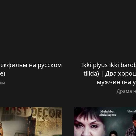
бекфильм на русском
Ikki plyus ikki bar
е)
tilida) | Два хор
мужчин (на у
ки
Драма н