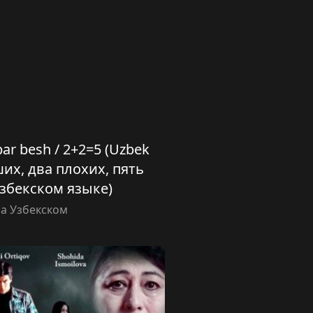
obar besh / 2+2=5 (Uzbek
оших, два плохих, пять
збекском языке)
а Узбекском