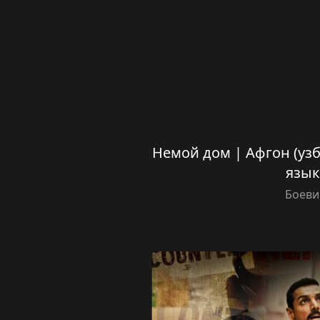
Немой дом | Афгон (уз
язык
Боеви