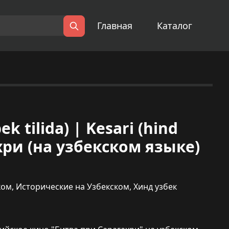
Главная
Каталог
Поиск
k tilida) | Kesari (hind
хри (на узбекском языке)
ком
,
Исторические на Узбекском
,
Хинд узбек