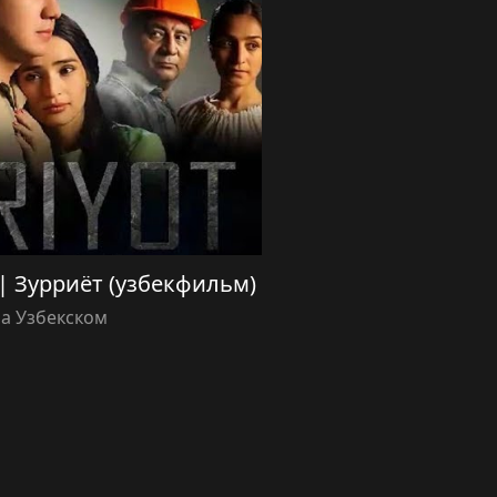
m) | Зурриёт (узбекфильм)
а Узбекском