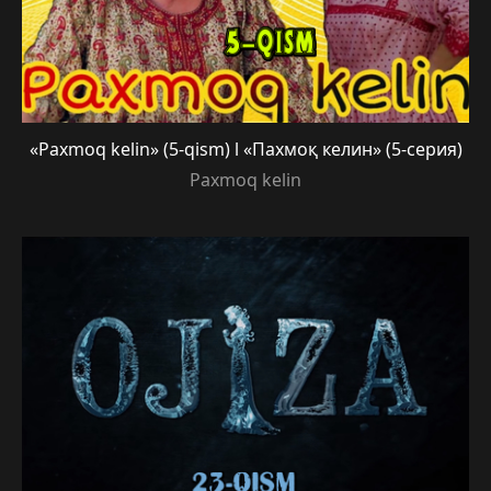
«Paxmoq kelin» (5-qism) l «Пахмоқ келин» (5-серия)
Paxmoq kelin