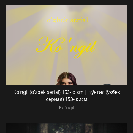
Ko’ngil (o’zbek serial) 153- qism | Кўнгил (ўзбек
сериал) 153- қисм
Ko'ngil