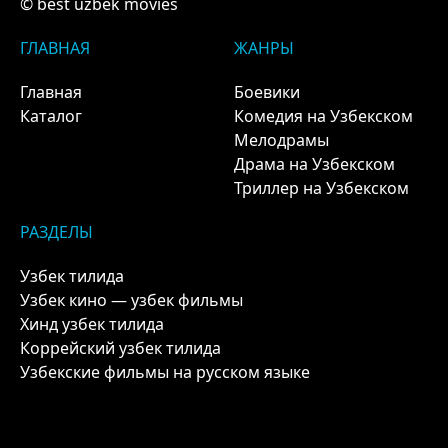
© best uzbek movies
ГЛАВНАЯ
ЖАНРЫ
Главная
Боевики
Каталог
Комедия на Узбекском
Мелодрамы
Драма на Узбекском
Триллер на Узбекском
РАЗДЕЛЫ
Узбек тилида
Узбек кино — узбек фильмы
Хинд узбек тилида
Коррейский узбек тилида
Узбекские фильмы на русском языке