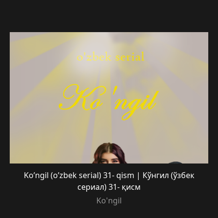
Ko’ngil (o’zbek serial) 31- qism | Кўнгил (ўзбек
сериал) 31- қисм
Ko'ngil