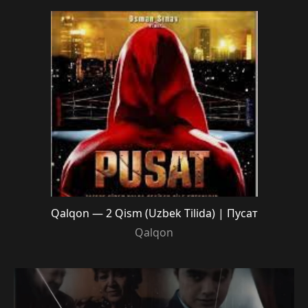
Qalqon — 2 Qism (Uzbek Tilida) | Пусат
Qalqon