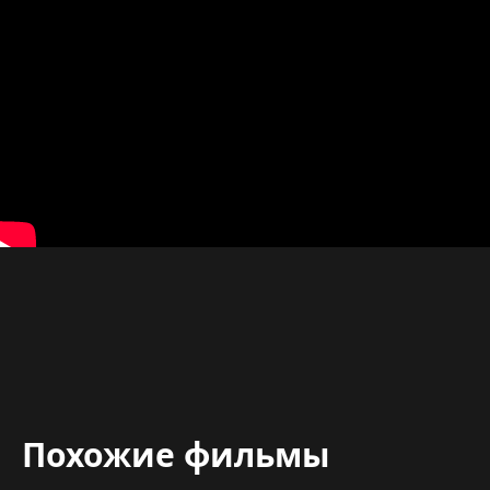
Похожие фильмы