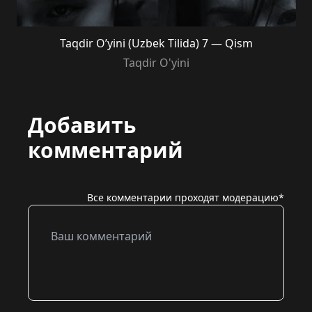
Taqdir O’yini (Uzbek Tilida) 7 — Qism
Taqdir O'yini
Добавить
комментарий
Все комментарии проходят модерацию*