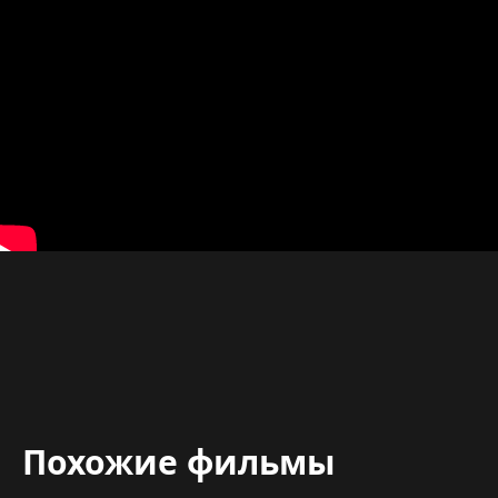
Похожие фильмы