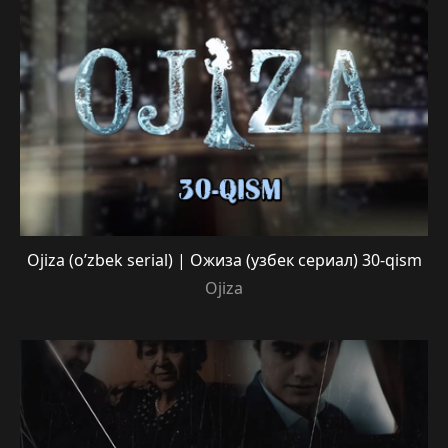
Ojiza (o’zbek serial) | Ожиза (узбек сериал) 30-qism
Ojiza