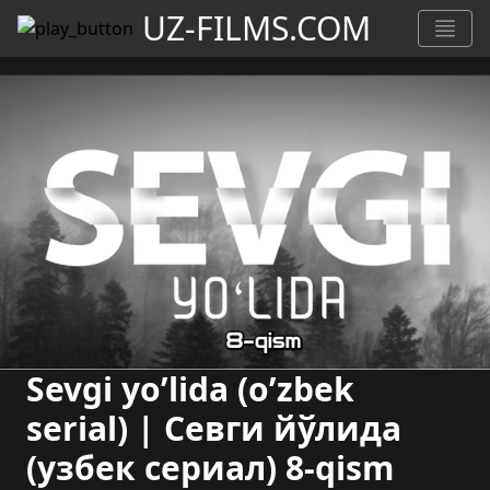
UZ-FILMS.COM
Sevgi yo’lida (o’zbek
serial) | Севги йўлида
(узбек сериал) 8-qism