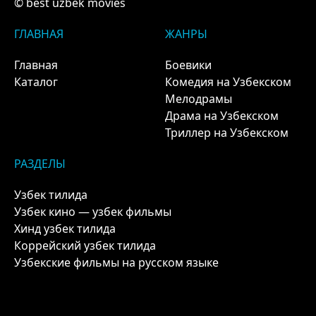
© best uzbek movies
ГЛАВНАЯ
ЖАНРЫ
Главная
Боевики
Каталог
Комедия на Узбекском
Мелодрамы
Драма на Узбекском
Триллер на Узбекском
РАЗДЕЛЫ
Узбек тилида
Узбек кино — узбек фильмы
Хинд узбек тилида
Коррейский узбек тилида
Узбекские фильмы на русском языке