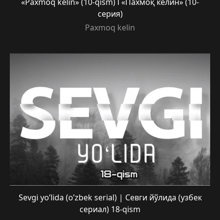
«Paxmoq kelin» (10-qism) l «Пахмоқ келин» (10-
серия)
Paxmoq kelin
Sevgi yo’lida (o’zbek serial) | Севги йўлида (узбек
сериал) 18-qism