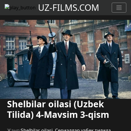
UZ-FILMS.COM
Shelbilar oilasi (Uzbek
Tilida) 4-Mavsim 3-qism
Жанр:
Shelbilar oilasi
,
Сериаллар узбек тилида