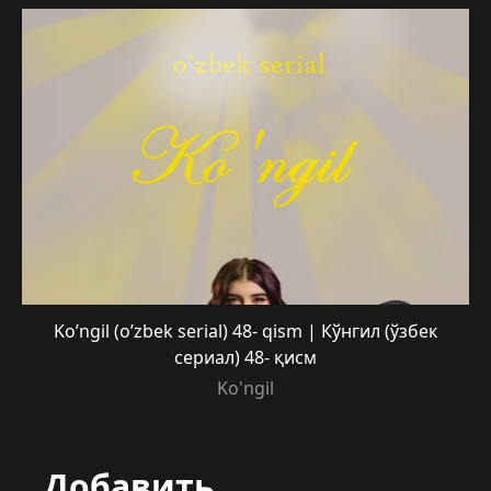
Ko’ngil (o’zbek serial) 48- qism | Кўнгил (ўзбек
сериал) 48- қисм
Ko'ngil
Добавить