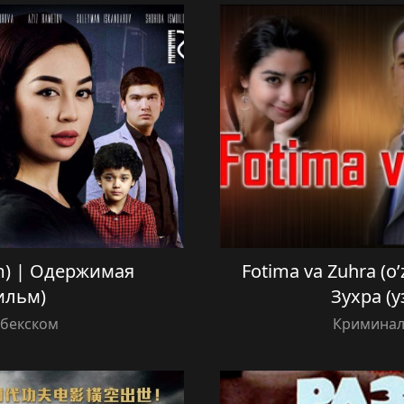
lm) | Одержимая
Fotima va Zuhra (o
ильм)
Зухра (
збекском
Криминал