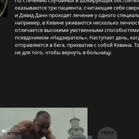
По стечению случайных и шокирующих обстоятель
оказываются три пациента, считающие себя сверх
и Дэвид Данн проходят лечение у одного специали
например, в Кевине уживаются несколько личност
отличается высокими умственными способнстями,
псевдонимом «Надзиратель». Наступает день, ко
отправляется в бега, прихватив с собой Кевина. Т
не для того, чтобы вернуть в больницу.