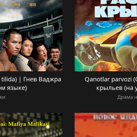
 tilida) | Гнев Ваджра
Qanotlar parvozi (
ом языке)
крыльев (на 
ки
Драма н