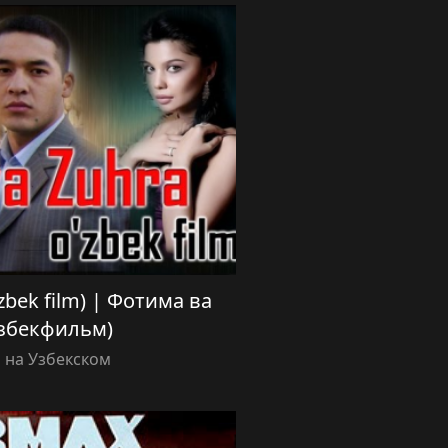
’zbek film) | Фотима ва
узбекфильм)
 на Узбекском