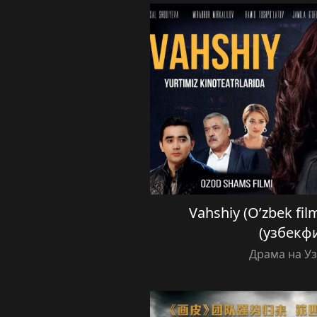
Vahshiy (O’zbek fi
(узбекф
Драма на У