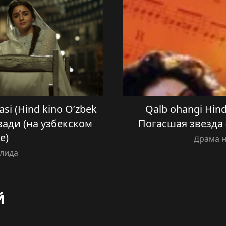
asi (Hind kino O’zbek
Qalb ohangi Hind 
авади (на узбекском
Погасшая звезда 
е)
Драма н
илида
й