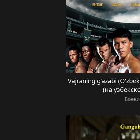
Vajraning g’azabi (O’zbek
(на узбекск
Боеви