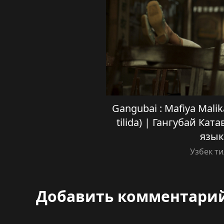
Gangubai : Mafiya Malik
tilida) | Гангубай Кат
язык
Узбек т
Добавить комментари